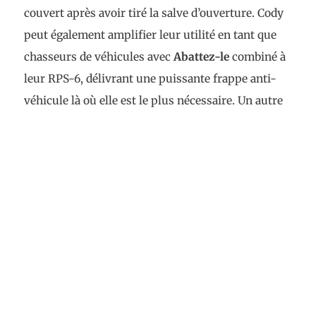
couvert après avoir tiré la salve d’ouverture. Cody
peut également amplifier leur utilité en tant que
chasseurs de véhicules avec
Abattez-le
combiné à
leur RPS-6, délivrant une puissante frappe anti-
véhicule là où elle est le plus nécessaire. Un autre
rôle que les ARF peuvent remplir est celui de
menace indépendante sur un flanc. Équipée d’un
Transpondeur d’urgence
et d’un
Duo de soldats
ARF
, cette escouade excelle à tenir un Point
d’Intérêt latéral ou à prendre un point faiblement
défendu. Leur
Éclaireur 1
natif garantit que cette
escouade peut rapidement se mettre en position
avantageuse, puis gagner une visée pour renforcer
sa réserve de dés d’attaque alors qu’elle progresse